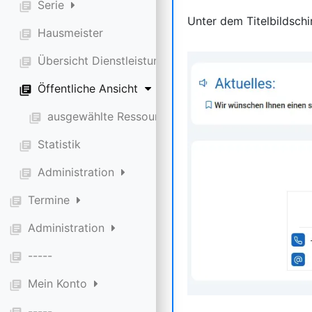
Serie
library_books
Unter dem Titelbildsch
Hausmeister
library_books
Übersicht Dienstleistungen
library_books
Öffentliche Ansicht
library_books
ausgewählte Ressource
library_books
Statistik
library_books
Administration
library_books
Termine
library_books
Administration
library_books
-----
library_books
Mein Konto
library_books
-----