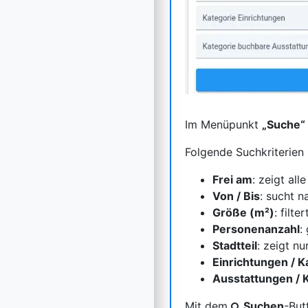
Im Menüpunkt
„Suche“
Folgende Suchkriterien
Frei am
: zeigt al
Von / Bis
: sucht n
Größe (m²)
: filt
Personenanzahl
:
Stadtteil
: zeigt n
Einrichtungen / K
Ausstattungen / 
Mit dem
Suchen
-But