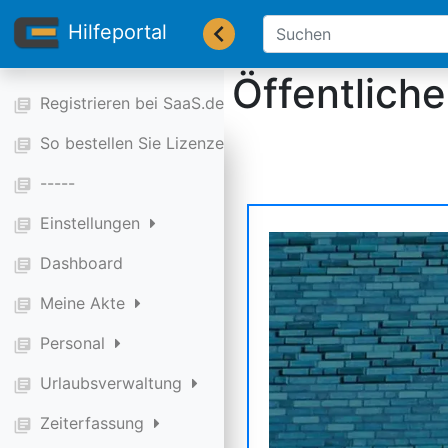
Hilfeportal
Öffentliche
Registrieren bei SaaS.de
library_books
So bestellen Sie Lizenzen
library_books
-----
library_books
Einstellungen
library_books
Dashboard
library_books
Meine Akte
library_books
Personal
library_books
Urlaubsverwaltung
library_books
Zeiterfassung
library_books