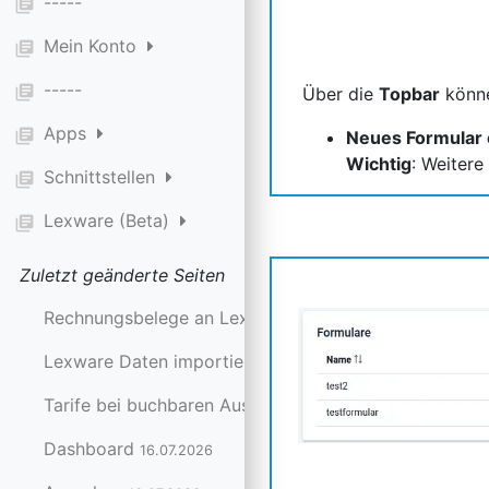
-----
library_books
Mein Konto
library_books
-----
library_books
Über die
Topbar
könne
Apps
library_books
Neues Formular 
Wichtig
: Weitere
Schnittstellen
library_books
Lexware (Beta)
library_books
Zuletzt geänderte Seiten
Rechnungsbelege an Lexware senden
24.07.2026
Lexware Daten importieren
24.07.2026
Tarife bei buchbaren Ausstattungen festlegen
20.07.20
Dashboard
16.07.2026