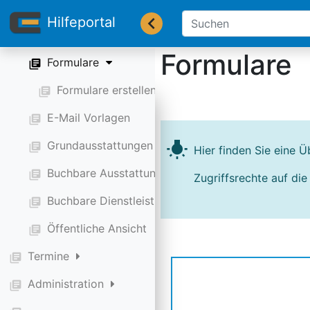
Belegungsarten
library_books
Hilfeportal
Kunden
library_books
Formulare
Formulare
library_books
Formulare erstellen
library_books
E-Mail Vorlagen
library_books
Grundausstattungen
wb_incandescent
library_books
Hier finden Sie eine Ü
Buchbare Ausstattungen
library_books
Zugriffsrechte auf di
Buchbare Dienstleistungen
library_books
Öffentliche Ansicht
library_books
Termine
library_books
Administration
library_books