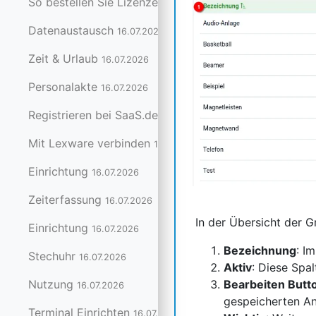
So bestellen Sie Lizenzen
16.07.2026
Datenaustausch
16.07.2026
Zeit & Urlaub
16.07.2026
Personalakte
16.07.2026
Registrieren bei SaaS.de
16.07.2026
Mit Lexware verbinden
16.07.2026
Einrichtung
16.07.2026
Zeiterfassung
16.07.2026
In der Übersicht der 
Einrichtung
16.07.2026
Bezeichnung
: I
Stechuhr
16.07.2026
Aktiv
: Diese Spal
Nutzung
Bearbeiten Butt
16.07.2026
gespeicherten An
Terminal Einrichten
16.07.2026