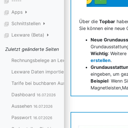
-----
library_books
Apps
library_books
Über die
Topbar
haben
Schnittstellen
library_books
Sie können eine neue 
Lexware (Beta)
library_books
Neue Grundausst
Grundausstattun
Zuletzt geänderte Seiten
Wichtig
: Weitere
Rechnungsbelege an Lexware senden
erstellen
.
24.07.2026
Grundausstattu
Lexware Daten importieren
24.07.2026
eingeben, um gez
Beispiel
: Wenn S
Tarife bei buchbaren Ausstattungen festlegen
20.07.20
Magnetleisten,M
Dashboard
16.07.2026
Aussehen
16.07.2026
Passwort
16.07.2026