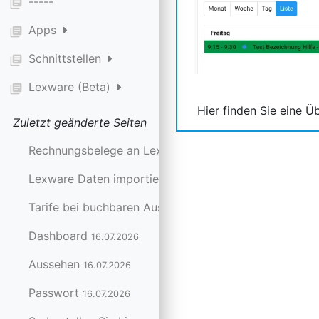
-----
library_books
Apps
library_books
Schnittstellen
library_books
Lexware (Beta)
library_books
Hier finden Sie eine Ü
Zuletzt geänderte Seiten
Rechnungsbelege an Lexware senden
24.07.2026
Lexware Daten importieren
24.07.2026
Tarife bei buchbaren Ausstattungen festlegen
20.07.20
Dashboard
16.07.2026
Aussehen
16.07.2026
Passwort
16.07.2026