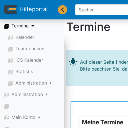
Compliance
library_books
Hilfeportal
Buchungssystem
library_books
Termine
Termine
library_books
Kalender
library_books
Team buchen
library_books
ICS Kalender
wb_incandescent
library_books
Auf dieser Seite find
Bitte beachten Sie, da
Statistik
library_books
Administration
library_books
Administration
library_books
-----
library_books
Mein Konto
library_books