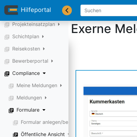
library_books
Hilfeportal
-----
library_books
Projekteinsatzplan
Exerne Me
library_books
Schichtplan
library_books
Reisekosten
library_books
Bewerberportal
library_books
Compliance
library_books
Meine Meldungen
library_books
Meldungen
library_books
Formulare
library_books
Formular anlegen/bearbeiten
library_books
Öffentliche Ansicht
library_books