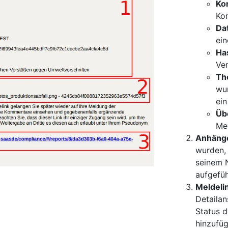
Ko
Kon
Da
ein
Ha
Ver
Th
wur
ei
Üb
Me
Anhäng
wurden, 
seinem 
aufgefüh
Meldeli
Detailan
Status d
hinzufüg