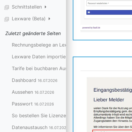
Schnittstellen
library_books
Lexware (Beta)
library_books
Zuletzt geänderte Seiten
Rechnungsbelege an Lexware senden
24.07.2026
Lexware Daten importieren
24.07.2026
Tarife bei buchbaren Ausstattungen festlegen
20.07.20
Dashboard
16.07.2026
Aussehen
16.07.2026
Passwort
16.07.2026
So bestellen Sie Lizenzen
16.07.2026
Datenaustausch
16.07.2026