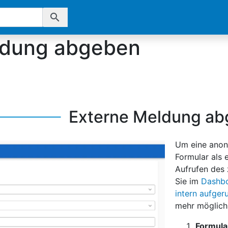
search
ldung abgeben
Externe Meldung a
Um eine anon
Formular als 
Aufrufen des 
Sie im
Dashb
intern aufger
mehr möglich
Formula