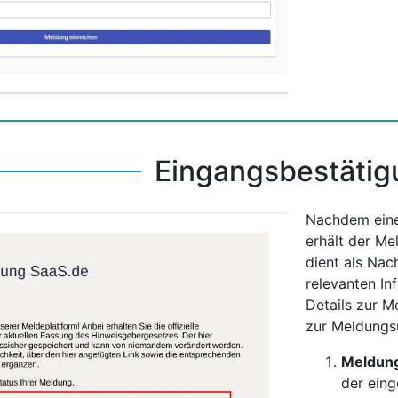
Eingangsbestätig
26
Nachdem eine
erhält der Me
dient als Nac
relevanten In
Details zur M
zur Meldungsü
Meldung
der eing