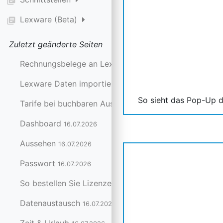
library_books
Lexware (Beta)
library_books
Zuletzt geänderte Seiten
Rechnungsbelege an Lexware senden
24.07.2026
Lexware Daten importieren
24.07.2026
So sieht das Pop-Up d
Tarife bei buchbaren Ausstattungen festlegen
20.07.20
Dashboard
16.07.2026
Aussehen
16.07.2026
Passwort
16.07.2026
So bestellen Sie Lizenzen
16.07.2026
Datenaustausch
16.07.2026