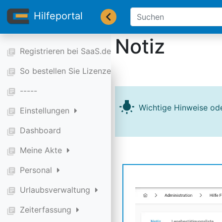
Hilfeportal
Notiz
Registrieren bei SaaS.de
library_books
So bestellen Sie Lizenzen
library_books
-----
library_books
wb_incandescent
Wichtige Hinweise oder
Einstellungen
library_books
Dashboard
library_books
Meine Akte
library_books
Personal
library_books
Urlaubsverwaltung
library_books
Zeiterfassung
library_books