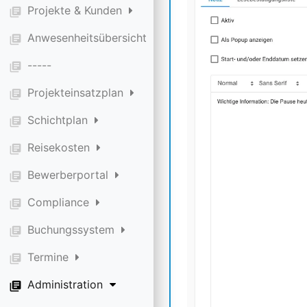
Projekte & Kunden
library_books
Anwesenheitsübersicht
library_books
-----
library_books
Projekteinsatzplan
library_books
Schichtplan
library_books
Reisekosten
library_books
Bewerberportal
library_books
Compliance
library_books
Buchungssystem
library_books
Termine
library_books
Administration
library_books