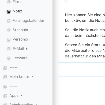
Firma
library_books
Notiz
library_books
Hier können Sie eine 
Feiertagskalender
bei aktiv, um die Notiz
library_books
Stechuhr
Soll die Notiz auch e
library_books
dann beim nächsten Lo
Personio
library_books
Setzen Sie ein Start-
E-Mail
library_books
die Mitarbeiter diese N
dauerhaft für den Mita
Lexware
library_books
-----
library_books
Mein Konto
library_books
-----
library_books
Apps
library_books
Schnittstellen