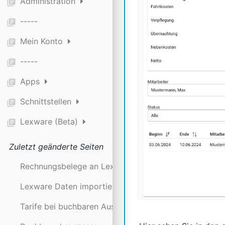
Administration
library_books
-----
library_books
Mein Konto
library_books
-----
library_books
Apps
library_books
Schnittstellen
library_books
Lexware (Beta)
library_books
Zuletzt geänderte Seiten
Rechnungsbelege an Lexware senden
24.07.2026
Lexware Daten importieren
24.07.2026
Tarife bei buchbaren Ausstattungen festlegen
20.07.20