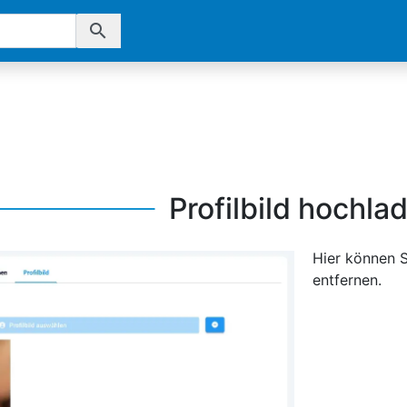
search
Profilbild hochla
Hier können S
entfernen.