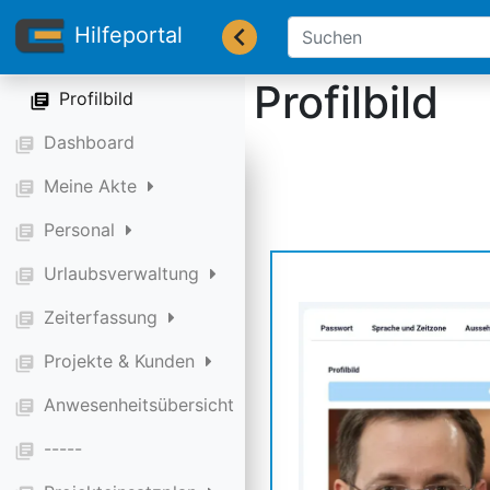
Sprache und Zeitzone
library_books
Hilfeportal
Aussehen
library_books
Profilbild
Profilbild
library_books
Dashboard
library_books
Meine Akte
library_books
Personal
library_books
Urlaubsverwaltung
library_books
Zeiterfassung
library_books
Projekte & Kunden
library_books
Anwesenheitsübersicht
library_books
-----
library_books